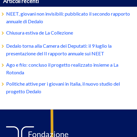
Articoli recenti
NEET, giovani non invisibili: pubblicato il secondo rapporto
annuale di Dedalo
Chiusura estiva de La Collezione
Dedalo torna alla Camera dei Deputati: il 9 luglio la
presentazione del II rapporto annuale sui NEET
Ago e filo: concluso il progetto realizzato insieme a La
Rotonda
Politiche attive per i giovani in Italia, il nuovo studio del
progetto Dedalo