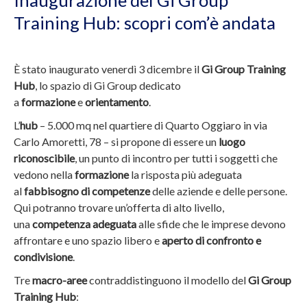
b
Training Hub: scopri com’è andata
u
t
t
È stato inaugurato venerdì 3 dicembre il
Gi Group Training
o
Hub
, lo spazio di Gi Group dedicato
n
a
formazione
e
orientamento
.
L’
hub
– 5.000 mq nel quartiere di Quarto Oggiaro in via
Carlo Amoretti, 78 – si propone di essere un
luogo
riconoscibile
, un punto di incontro per tutti i soggetti che
vedono nella
formazione
la risposta più adeguata
al
fabbisogno di competenze
delle aziende e delle persone.
Qui potranno trovare un’offerta di alto livello,
una
competenza adeguata
alle sfide che le imprese devono
affrontare e uno spazio libero e
aperto di confronto e
condivisione
.
Tre
macro-aree
contraddistinguono il modello del
Gi Group
Training Hub
: