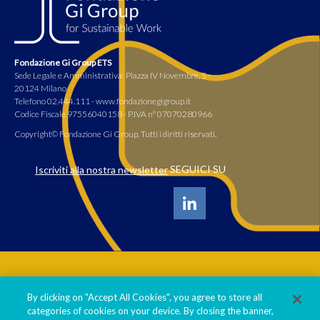
Fondazione Gi Group ETS
Sede Legale e Amministrativa: Piazza IV Novembre, 5 -
20124 Milano
Telefono 02.444.111 - www.fondazionegigroup.it
Codice Fiscale 97556040158 - P.IVA n° 07070280966
Copyright© Fondazione Gi Group. Tutti i diritti riservati.
SEGUICI SU
Iscriviti alla nostra newsletter
Informativa privacy policy
By clicking on "Accept All Cookies", you agree to store all
Cookie policy
categories of cookies on your device. By closing the banner,
Statuto Fondazione