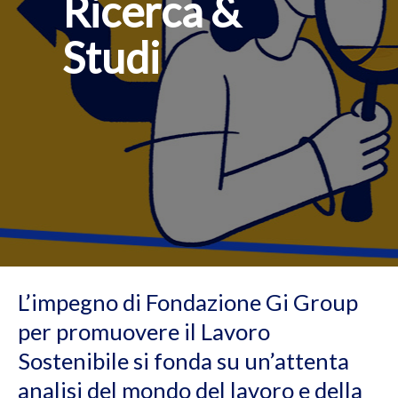
Ricerca &
b
u
Studi
t
t
o
n
L’impegno di Fondazione Gi Group
per promuovere il Lavoro
Sostenibile si fonda su un’attenta
analisi del mondo del lavoro e della