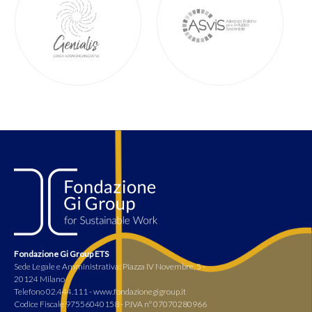
dell’Università degli Studi Roma Tre
Veronica De Romanis
,
Professoressa di Economia
Europea dell’Università Luiss
Daniela Del Boca
,
Professoressa di Economia
dell’Università di Torino – Direttore di CHILD,
Centro per l’economia domestica/famigliare, del
reddito, del lavoro e demografica
Francesco Delzio
,
Professore dell’Università Luiss
e SNA – Direttore Master Relazioni Istituzionali e
Human Capital Luiss Business School
Marco Leonardi
,
Professore Ordinario di
Economia, Dipartimento di Economia
dell’Università Statale di Milano
Fondazione Gi Group ETS
Mauro Magatti
,
Professore Ordinario di
Sede Legale e Amministrativa: Piazza IV Novembre, 5 -
Sociologia dell’Università Cattolica di Milano –
20124 Milano
Fondatore e Presidente di Genialis
Telefono 02.444.111 - www.fondazionegigroup.it
Codice Fiscale 97556040158 - P.IVA n° 07070280966