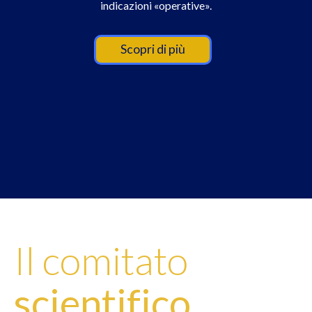
indicazioni «operative».
Scopri di più
Il comitato
scientifico