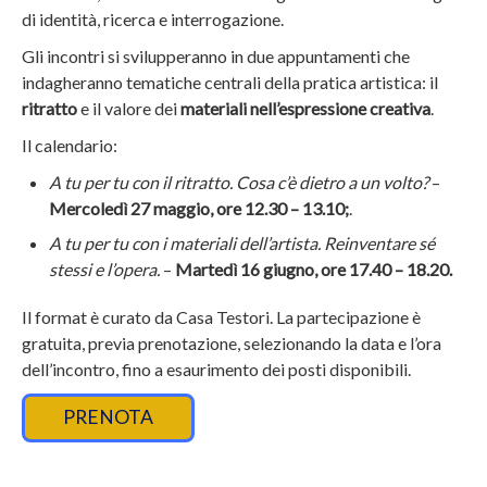
b
di identità, ricerca e interrogazione.
u
Gli incontri si svilupperanno in due appuntamenti che
t
indagheranno tematiche centrali della pratica artistica: il
t
ritratto
e il valore dei
materiali nell’espressione creativa
.
o
n
Il calendario:
A tu per tu con il ritratto. Cosa c’è dietro a un volto?
–
Mercoledì 27 maggio, ore 12.30 – 13.10;
.
A tu per tu con i materiali dell’artista. Reinventare sé
stessi e l’opera.
–
Martedì 16 giugno, ore 17.40 – 18.20.
Il format è curato da Casa Testori. La partecipazione è
gratuita, previa prenotazione, selezionando la data e l’ora
dell’incontro, fino a esaurimento dei posti disponibili.
PRENOTA