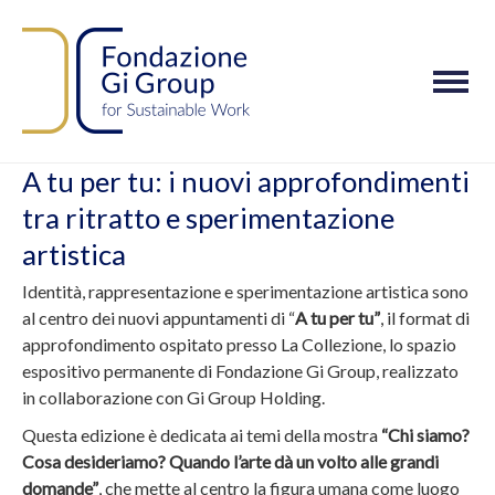
M
o
b
i
A tu per tu: i nuovi approfondimenti
l
tra ritratto e sperimentazione
e
n
artistica
a
Identità, rappresentazione e sperimentazione artistica sono
v
al centro dei nuovi appuntamenti di “
A tu per tu”
, il format di
i
approfondimento ospitato presso La Collezione, lo spazio
g
espositivo permanente di Fondazione Gi Group, realizzato
a
in collaborazione con Gi Group Holding.
t
i
Questa edizione è dedicata ai temi della mostra
“Chi siamo?
o
Cosa desideriamo? Quando l’arte dà un volto alle grandi
n
domande”
, che mette al centro la figura umana come luogo