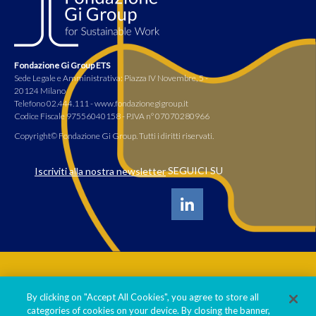
Fondazione Gi Group ETS
Sede Legale e Amministrativa: Piazza IV Novembre, 5 -
20124 Milano
Telefono 02.444.111 - www.fondazionegigroup.it
Codice Fiscale 97556040158 - P.IVA n° 07070280966
Copyright© Fondazione Gi Group. Tutti i diritti riservati.
SEGUICI SU
Iscriviti alla nostra newsletter
Informativa privacy policy
By clicking on "Accept All Cookies", you agree to store all
Cookie policy
categories of cookies on your device. By closing the banner,