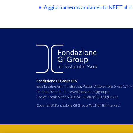
Aggiornamento andamento NEET al II 
Fondazione Gi Group ETS
Sede Legale e Amministrativa: Piazza IV Novembre, 5 - 20124 M
Telefono 02.444.111 - www.fondazionegigroup.it
Codice Fiscale 97556040158 - P.IVA n° 07070280966
Copyright© Fondazione Gi Group. Tutti i diritti riservati.