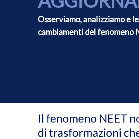
AGGIORNA
o
n
Osserviamo, analizziamo e l
b
u
cambiamenti del fenomeno
t
t
o
n
Il fenomeno NEET non
di trasformazioni che 