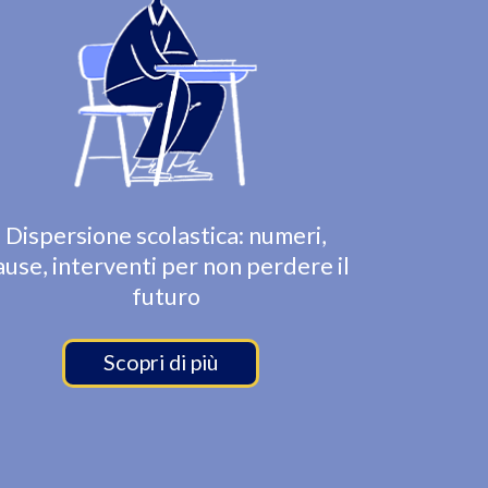
Dispersione scolastica: numeri,
ause, interventi per non perdere il
futuro
Scopri di più