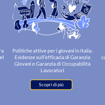
ra
Politiche attive per i giovani in Italia.
el
Evidenze sull’efficacia di Garanzia
c
Giovani e Garanzia di Occupabilità
Lavoratori
Scopri di più