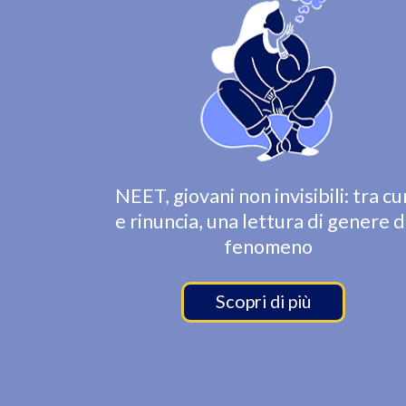
NEET, giovani non invisibili: tra cu
e rinuncia, una lettura di genere d
fenomeno
Scopri di più