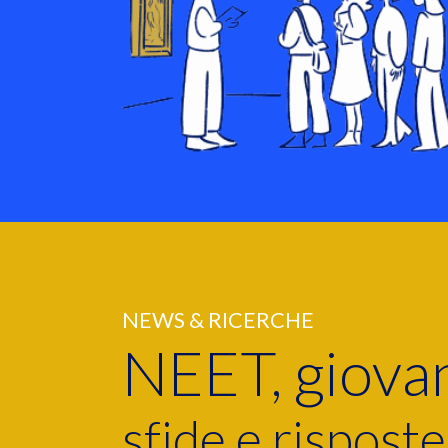
NEWS & RICERCHE
NEET, giovani
sfide e risposte