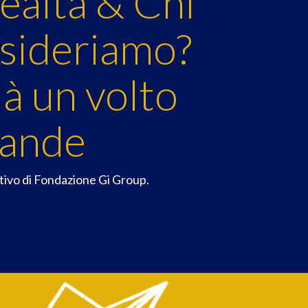
realtà & Chi
sideriamo?
à un volto
mande
itivo di Fondazione Gi Group.