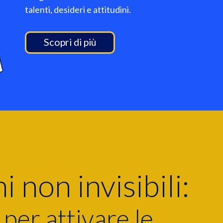
talenti, desideri e attitudini.
Scopri di più
 non invisibili:
 per attivare le