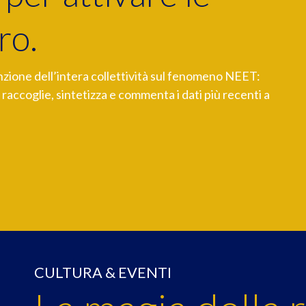
ro.
nzione dell’intera collettività sul fenomeno NEET:
accoglie, sintetizza e commenta i dati più recenti a
CULTURA & EVENTI