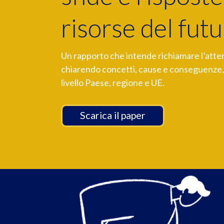
risorse del futu
Un rapporto che intende richiamare l’atte
chiarendo concetti, cause e conseguenze, r
livello Paese, regione e UE.
Scarica il paper