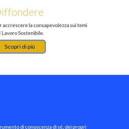
iffondere
r accrescere la consapevolezza sui temi
l Lavoro Sostenibile.
Scopri di più
trumento di conoscenza di sé, dei propri