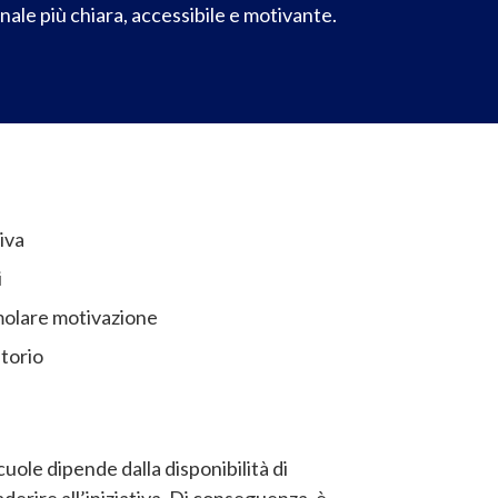
nale più chiara, accessibile e motivante.
tiva
i
imolare motivazione
itorio
scuole dipende dalla disponibilità di
derire all’iniziativa. Di conseguenza, è