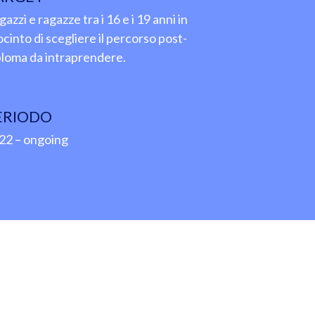
azzi e ragazze tra i 16 e i 19 anni in
ocinto di scegliere il percorso post-
ploma da intraprendere.
ERIODO
22 – ongoing