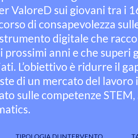
 ValoreD sui giovani tra i 16
rcorso di consapevolezza sull
strumento digitale che raccon
ei prossimi anni e che superi g
ti. L’obiettivo è ridurre il ga
ieste di un mercato del lavoro
rato sulle competenze STEM, 
atics.
TIPOLOGIA DI INTERVENTO
T