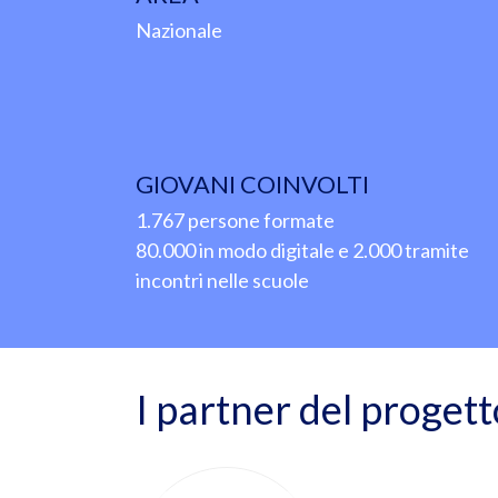
Nazionale
GIOVANI COINVOLTI
1.767 persone formate
80.000 in modo digitale e 2.000 tramite
incontri nelle scuole
I partner del progett