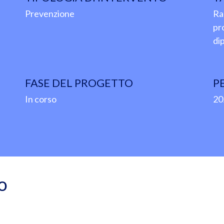
Prevenzione
Rag
pr
di
FASE DEL PROGETTO
P
In corso
20
o