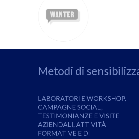
Metodi di sensibiliz
LABORATORI E WORKSHOP,
CAMPAGNE SOCIAL,
TESTIMONIANZE E VISITE
AZIENDALI, ATTIVITÀ
FORMATIVE E DI