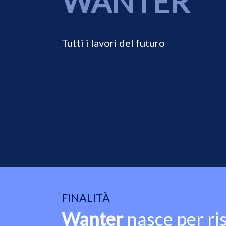
WANTER
o
n
b
Tutti i lavori del futuro
u
t
t
o
n
FINALITÀ
Wanter
nasce per ri