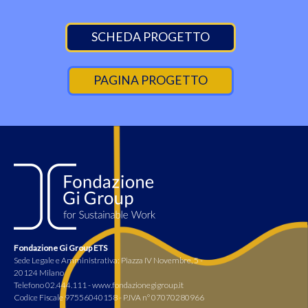
SCHEDA PROGETTO
PAGINA PROGETTO
Fondazione Gi Group ETS
Sede Legale e Amministrativa: Piazza IV Novembre, 5 -
20124 Milano
Telefono 02.444.111 - www.fondazionegigroup.it
Codice Fiscale 97556040158 - P.IVA n° 07070280966