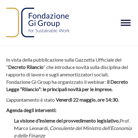
M
o
b
i
l
In vista della pubblicazione sulla Gazzetta Ufficiale del
e
“
Decreto Rilancio
” che introduce novità sulla disciplina del
n
rapporto di lavoro e sugli ammortizzatori sociali,
a
Fondazione Gi Group ha organizzato il webinar:
il Decreto
v
Legge “Rilancio”: le principali novità per le imprese.
i
g
L’appuntamento è stato
Venerdì 22 maggio, ore 14:30.
a
Agenda degli interventi:
t
i
La visione d’insieme del provvedimento legislativo
,Prof.
o
Marco Leonardi,
Consulente del Ministro dell’Economia
n
e delle Finanze