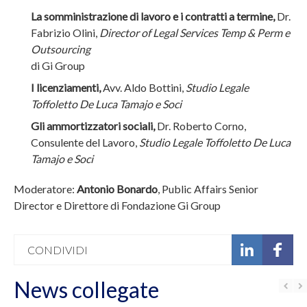
b
La somministrazione di lavoro e i contratti a termine,
Dr.
u
Fabrizio Olini,
Director of Legal Services Temp & Perm e
t
Outsourcing
t
di Gi Group
o
I licenziamenti,
Avv. Aldo Bottini,
Studio Legale
n
Toffoletto De Luca Tamajo e Soci
Gli ammortizzatori sociali,
Dr. Roberto Corno,
Consulente del Lavoro,
Studio Legale Toffoletto De Luca
Tamajo e Soci
Moderatore:
Antonio Bonardo
, Public Affairs Senior
Director e Direttore di Fondazione Gi Group
CONDIVIDI
News collegate