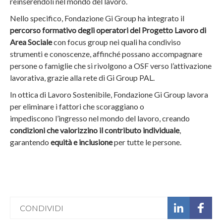
reinserendoli nel mondo del lavoro.
b
u
Nello specifico, Fondazione Gi Group ha integrato il
t
percorso formativo degli operatori del Progetto Lavoro di
t
Area Sociale
con focus group nei quali ha condiviso
o
strumenti e conoscenze, affinché possano accompagnare
n
persone o famiglie che si rivolgono a OSF verso l’attivazione
lavorativa, grazie alla rete di Gi Group PAL.
In ottica di Lavoro Sostenibile, Fondazione Gi Group lavora
per eliminare i fattori che scoraggiano o
impediscono l’ingresso nel mondo del lavoro, creando
condizioni che valorizzino il contributo individuale
,
garantendo
equità e inclusione
per tutte le persone.
CONDIVIDI