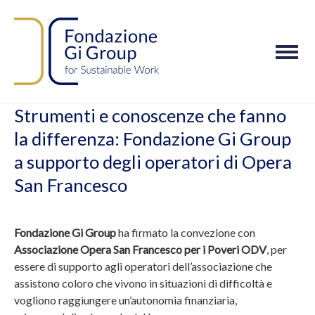
M
o
b
i
Strumenti e conoscenze che fanno
l
la differenza: Fondazione Gi Group
e
n
a supporto degli operatori di Opera
a
San Francesco
v
i
g
Fondazione Gi Group
ha firmato la convezione con
a
Associazione Opera San Francesco per i Poveri ODV
, per
t
essere di supporto agli operatori dell’associazione che
i
assistono coloro che vivono in situazioni di difficoltà e
o
vogliono raggiungere un’autonomia finanziaria,
n