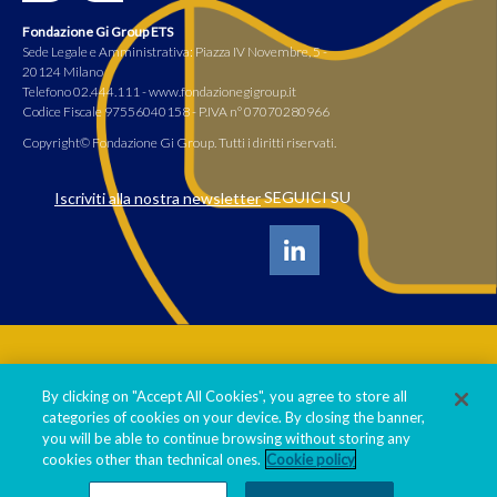
Fondazione Gi Group ETS
Sede Legale e Amministrativa: Piazza IV Novembre, 5 -
20124 Milano
Telefono 02.444.111 - www.fondazionegigroup.it
Codice Fiscale 97556040158 - P.IVA n° 07070280966
Copyright© Fondazione Gi Group. Tutti i diritti riservati.
SEGUICI SU
Iscriviti alla nostra newsletter
Informativa privacy policy
By clicking on "Accept All Cookies", you agree to store all
Cookie policy
categories of cookies on your device. By closing the banner,
Statuto Fondazione
you will be able to continue browsing without storing any
cookies other than technical ones.
Cookie policy