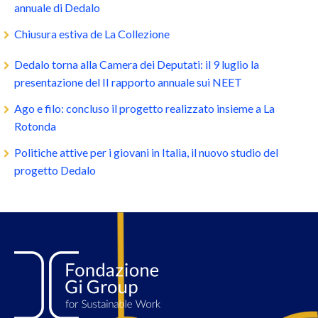
annuale di Dedalo
Chiusura estiva de La Collezione
Dedalo torna alla Camera dei Deputati: il 9 luglio la
presentazione del II rapporto annuale sui NEET
Ago e filo: concluso il progetto realizzato insieme a La
Rotonda
Politiche attive per i giovani in Italia, il nuovo studio del
progetto Dedalo