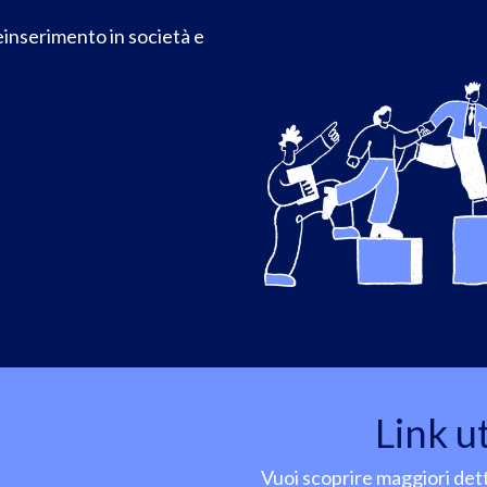
reinserimento in società e
Link ut
Vuoi scoprire maggiori dett