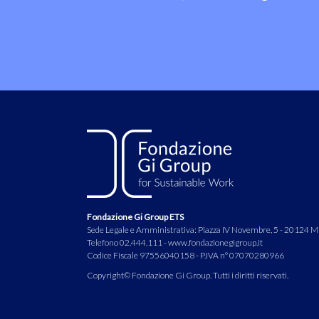
Fondazione Gi Group ETS
Sede Legale e Amministrativa: Piazza IV Novembre, 5 - 20124 M
Telefono 02.444.111 - www.fondazionegigroup.it
Codice Fiscale 97556040158 - P.IVA n° 07070280966
Copyright© Fondazione Gi Group. Tutti i diritti riservati.