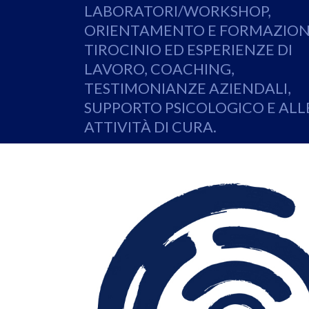
LABORATORI/WORKSHOP,
ORIENTAMENTO E FORMAZION
TIROCINIO ED ESPERIENZE DI
LAVORO, COACHING,
TESTIMONIANZE AZIENDALI,
SUPPORTO PSICOLOGICO E ALL
ATTIVITÀ DI CURA.