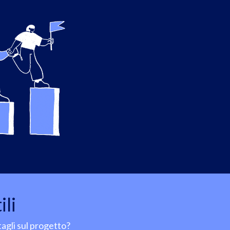
ili
agli sul progetto?