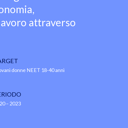
tonomia,
lavoro attraverso
ARGET
ovani donne NEET 18-40 anni
ERIODO
20 – 2023