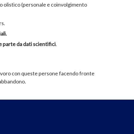
o olistico (personale e coinvolgimento
rs.
li.
 parte da dati scientifici
.
lavoro con queste persone facendo fronte
o abbandono.