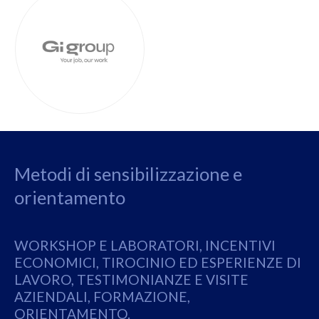
Metodi di sensibilizzazione e
orientamento
WORKSHOP E LABORATORI, INCENTIVI
ECONOMICI, TIROCINIO ED ESPERIENZE DI
LAVORO, TESTIMONIANZE E VISITE
AZIENDALI, FORMAZIONE,
ORIENTAMENTO.