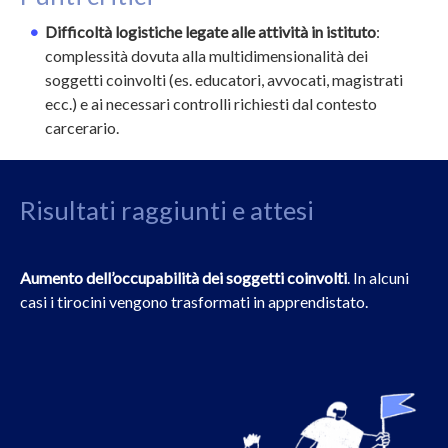
Difficoltà logistiche legate alle attività in istituto
:
complessità dovuta alla multidimensionalità dei
soggetti coinvolti (es. educatori, avvocati, magistrati
ecc.) e ai necessari controlli richiesti dal contesto
carcerario.
Risultati raggiunti e attesi
Aumento dell’occupabilità dei soggetti coinvolti
. In alcuni
casi i tirocini vengono trasformati in apprendistato.