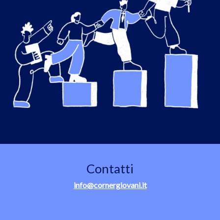
Contatti
info@cornergiovani.it