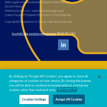
Sede Legale e Amministrativa: Piazza IV Novembre, 5 -
20124 Milano
Telefono 02.444.111 - www.fondazionegigroup.it
Codice Fiscale 97556040158 - P.IVA n° 07070280966
Copyright© Fondazione Gi Group. Tutti i diritti riservati.
SEGUICI SU
Iscriviti alla nostra newsletter
Informativa privacy policy
By clicking on "Accept All Cookies", you agree to store all
Cookie policy
categories of cookies on your device. By closing the banner,
Statuto Fondazione
you will be able to continue browsing without storing any
cookies other than technical ones.
Cookie policy
Cookies Settings
Accept All Cookies