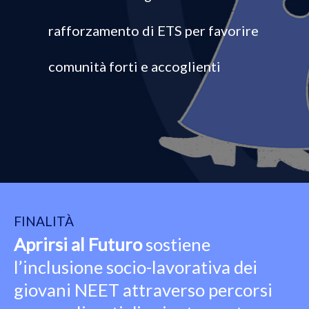
u
t
rafforzamento di ETS per favorire
t
o
comunità forti e accoglienti
n
FINALITÀ
Aprirsi al Futuro
sostiene
l’inclusione socio-lavorativa dei
giovani NEET attraverso percorsi