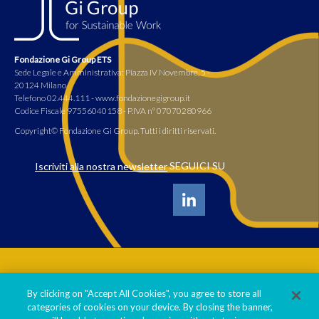
Fondazione Gi Group ETS
Sede Legale e Amministrativa: Piazza IV Novembre, 5 -
20124 Milano
Telefono 02.444.111 - www.fondazionegigroup.it
Codice Fiscale 97556040158 - P.IVA n° 07070280966
Copyright© Fondazione Gi Group. Tutti i diritti riservati.
SEGUICI SU
Iscriviti alla nostra newsletter
Informativa privacy policy
By clicking on "Accept All Cookies", you agree to store all
Cookie policy
categories of cookies on your device. By closing the banner,
Statuto Fondazione