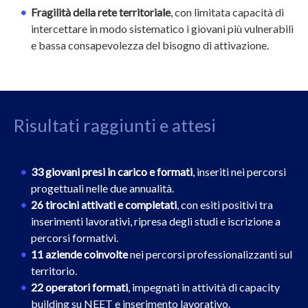
Fragilità della rete territoriale
, con limitata capacità di
intercettare in modo sistematico i giovani più vulnerabili
e bassa consapevolezza del bisogno di attivazione.
Risultati raggiunti e attesi
33 giovani presi in carico e formati
, inseriti nei percorsi
progettuali nelle due annualità.
26 tirocini attivati e completati
, con esiti positivi tra
inserimenti lavorativi, ripresa degli studi e iscrizione a
percorsi formativi.
11 aziende coinvolte
nei percorsi professionalizzanti sul
territorio.
22 operatori formati
, impegnati in attività di capacity
building su NEET e inserimento lavorativo.