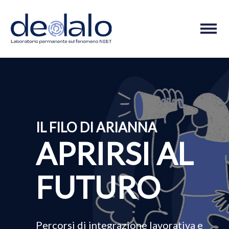
M
o
b
i
l
e
n
a
IL FILO DI ARIANNA
v
i
APRIRSI AL
g
a
FUTURO
t
i
o
n
Percorsi di integrazione lavorativa e
b