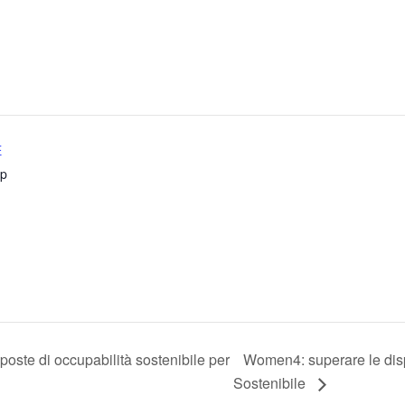
E
up
oposte di occupabilità sostenibile per
Women4: superare le disp
Sostenibile