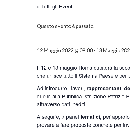
o
« Tutti gli Eventi
n
b
Questo evento è passato.
u
t
t
o
12 Maggio 2022 @ 09:00
-
13 Maggio 202
n
Il 12 e 13 maggio Roma ospiterà la sec
che unisce tutto il Sistema Paese e per p
Ad introdurre i lavori,
rappresentanti del
quello alla Pubblica Istruzione Patrizio B
attraverso dati inediti.
A seguire, 7 panel
per approfon
tematici,
provare a fare proposte concrete per inv