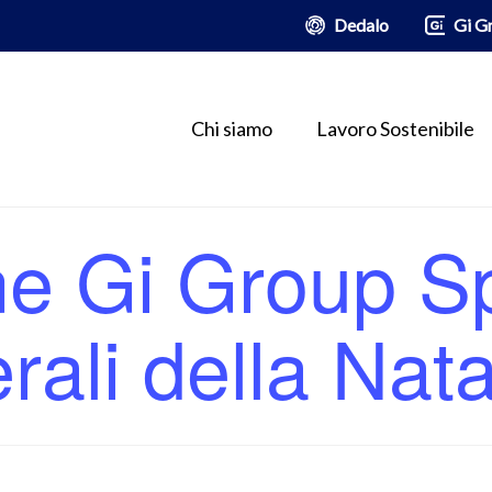
Dedalo
Gi G
Chi siamo
Lavoro Sostenibile
e Gi Group Sp
rali della Nata