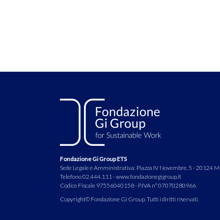
Fondazione Gi Group ETS
Sede Legale e Amministrativa: Piazza IV Novembre, 5 - 20124 M
Telefono 02.444.111 - www.fondazionegigroup.it
Codice Fiscale 97556040158 - P.IVA n° 07070280966
Copyright© Fondazione Gi Group. Tutti i diritti riservati.