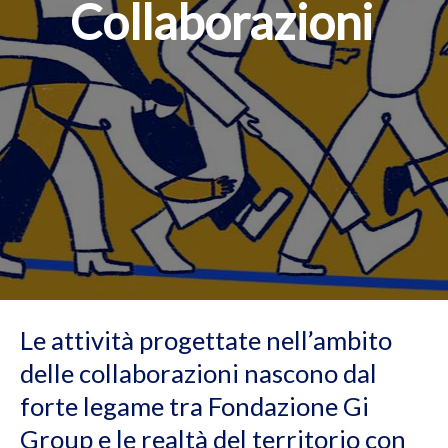
Collaborazioni
b
u
t
t
o
n
Le attività progettate nell’ambito
delle collaborazioni nascono dal
forte legame tra Fondazione Gi
Group e le realtà del territorio con