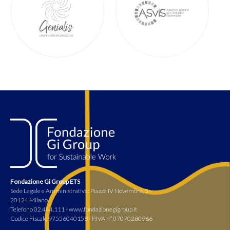
Fondazione Gi Group ETS
Sede Legale e Amministrativa: Piazza IV Novembre, 5 -
20124 Milano
Telefono 02.444.111 - www.fondazionegigroup.it
Codice Fiscale 97556040158 - P.IVA n° 07070280966